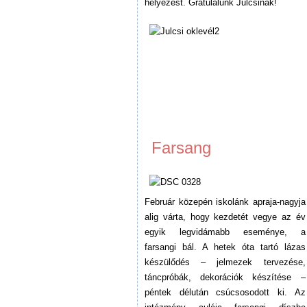
helyezést. Gratulálunk Julcsinak!
Farsang
Február közepén iskolánk apraja-nagyja
alig várta, hogy kezdetét vegye az év
egyik legvidámabb eseménye, a
farsangi bál. A hetek óta tartó lázas
készülődés – jelmezek tervezése,
táncpróbák, dekorációk készítése –
péntek délután csúcsosodott ki. Az