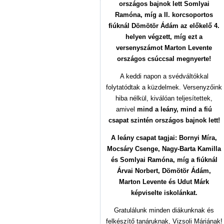
országos bajnok lett Somlyai
Ramóna, míg a II. korcsoportos
fiúknál Dömötör Ádám az előkelő 4.
helyen végzett, míg ezt a
versenyszámot Marton Levente
országos csúccsal megnyerte!
A keddi napon a svédváltókkal
folytatódtak a küzdelmek. Versenyzőink
hiba nélkül, kiválóan teljesítettek,
amivel
mind a leány, mind a fiú
csapat szintén országos bajnok lett!
A leány csapat tagjai: Bornyi Míra,
Mocsáry Csenge, Nagy-Barta Kamilla
és Somlyai Ramóna, míg a fiúknál
Árvai Norbert, Dömötör Ádám,
Marton Levente és Udut Márk
képviselte iskolánkat.
Gratulálunk minden diákunknak és
felkészítő tanáruknak, Vizsoli Máriának!