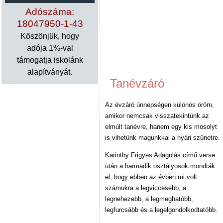
Adószáma:
18047950-1-43
Köszönjük, hogy
adója 1%-val
támogatja iskolánk
alapítványát.
Tanévzáró
Az évzáró ünnepségen különös öröm,
amikor nemcsak visszatekintünk az
elmúlt tanévre, hanem egy kis mosolyt
is vihetünk magunkkal a nyári szünetre.
Karinthy Frigyes Adagolás című verse
után a harmadik osztályosok mondták
el, hogy ebben az évben mi volt
számukra a legviccesebb, a
legnehezebb, a legmeghatóbb,
legfurcsább és a legelgondolkodtatóbb.