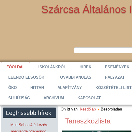
Szárcsa Általános 
FŐOLDAL
ISKOLÁNKRÓL
HÍREK
ESEMÉNYEK
LEENDŐ ELSŐSÖK
TOVÁBBTANULÁS
PÁLYÁZAT
ÖKO
HITTAN
ALAPÍTVÁNY
KÖZZÉTÉTELI LIST
SULIÚJSÁG
ARCHÍVUM
KAPCSOLAT
Ön itt van:
Kezdőlap
Besorolatlan
Legfrissebb hírek
Taneszközlista
MultiSchool4 étkezés-
megrendelő/lemondó