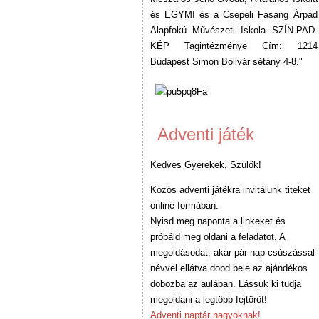
és EGYMI és a Csepeli Fasang Árpád
Alapfokú Művészeti Iskola SZÍN-PAD-
KÉP Tagintézménye Cím: 1214
Budapest Simon Bolivár sétány 4-8."
Adventi játék
Kedves Gyerekek, Szülők!
Közös adventi játékra invitálunk titeket
online formában.
Nyisd meg naponta a linkeket és
próbáld meg oldani a feladatot. A
megoldásodat, akár pár nap csúszással
névvel ellátva dobd bele az ajándékos
dobozba az aulában. Lássuk ki tudja
megoldani a legtöbb fejtörőt!
Adventi naptár nagyoknak!