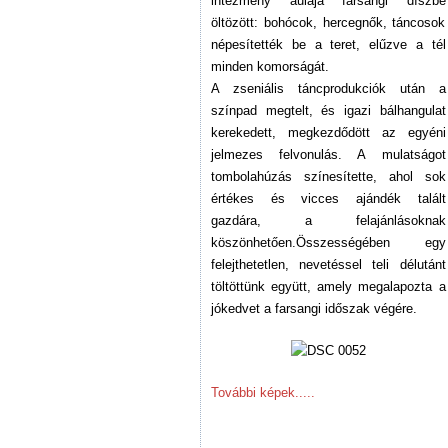
intézmény aulája farsangi díszbe
öltözött: bohócok, hercegnők, táncosok
népesítették be a teret, elűzve a tél
minden komorságát.
A zseniális táncprodukciók után a
színpad megtelt, és igazi bálhangulat
kerekedett, megkezdődött az egyéni
jelmezes felvonulás. A mulatságot
tombolahúzás színesítette, ahol sok
értékes és vicces ajándék talált
gazdára, a felajánlásoknak
köszönhetően.Összességében egy
felejthetetlen, nevetéssel teli délutánt
töltöttünk együtt, amely megalapozta a
jókedvet a farsangi időszak végére.
További képek.....