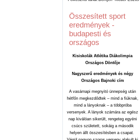
Összesített sport
eredmények -
budapesti és
országos
Kisiskolák Atlétika Diákolimpia
Országos Döntője
Nagyszerű eredmények és négy
Országos Bajnoki cím
A vasárnapi megnyitó ünnepség után
hétfőn megkezdődtek – mind a fiúknak,
mind a lányoknak – a többpróba
versenyek. A lányok számára az egész
nap kiválóan sikerült, rengeteg egyéni
csúcs született, sokáig a második
helyen állt összesítésben a csapat.
Végül nagyon szoros verseny alakult ki