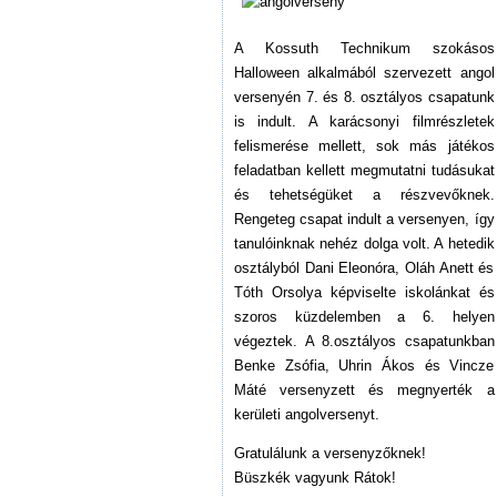
A Kossuth Technikum szokásos
Halloween alkalmából szervezett angol
versenyén 7. és 8. osztályos csapatunk
is indult. A karácsonyi filmrészletek
felismerése mellett, sok más játékos
feladatban kellett megmutatni tudásukat
és tehetségüket a részvevőknek.
Rengeteg csapat indult a versenyen, így
tanulóinknak nehéz dolga volt. A hetedik
osztályból Dani Eleonóra, Oláh Anett és
Tóth Orsolya képviselte iskolánkat és
szoros küzdelemben a 6. helyen
végeztek. A 8.osztályos csapatunkban
Benke Zsófia, Uhrin Ákos és Vincze
Máté versenyzett és megnyerték a
kerületi angolversenyt.
Gratulálunk a versenyzőknek!
Büszkék vagyunk Rátok!