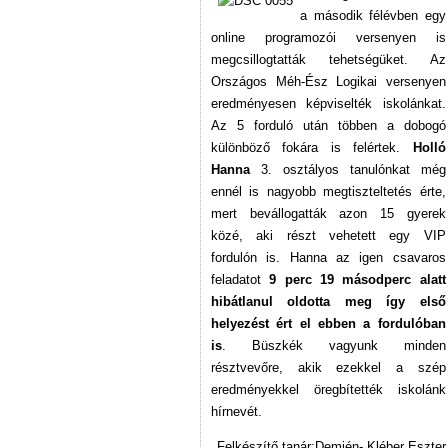
a második félévben egy
online programozói versenyen is
megcsillogtatták tehetségüket. Az
Országos Méh-Ész Logikai versenyen
eredményesen képviselték iskolánkat.
Az 5 forduló után többen a dobogó
különböző fokára is felértek.
Holló
Hanna
3. osztályos tanulónkat még
ennél is nagyobb megtiszteltetés érte,
mert bevállogatták azon 15 gyerek
közé, aki részt vehetett egy VIP
fordulón is. Hanna az igen csavaros
feladatot
9 perc 19 másodperc alatt
hibátlanul oldotta meg így első
helyezést ért el ebben a fordulóban
is
. Büszkék vagyunk minden
résztvevőre, akik ezekkel a szép
eredményekkel öregbítették iskolánk
hírnevét.
Felkészítő tanár:Demjén- Kléber Eszter