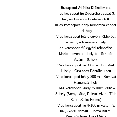
Budapesti Atlétika Diákolimpia
II-es kocsoport fiú többpróba csapat 3.
hely – Országos Döntőbe jutott
III-as korcsoport leány többpróba csapat
– 4. hely
IV-es korcsoport leány egyéni többpróba
– Somlyai Ramóna 2. hely
II-es korcsoport fiú egyéni többpróba –
Marton Levente 2. hely és Dömötör
Ádám – 6. hely
IV-es korcsoport fiú 300m – Udut Márk
1. hely – Országos Döntőbe jutott
IV-es korcsoport leány 300 m – Somlyai
Ramóna 2. hely
III-as korcsoport leány 4x100m váltó –
3. hely (Bornyi Míra, Paksai Viven, Tóth
Szofi, Sinka Emma)
IV-es korcsoport fiú 4x100 m váltó – 3.
hely (Árvai Norbert, Vincze Bálint,
Kecskés Imre, Udut Márk)