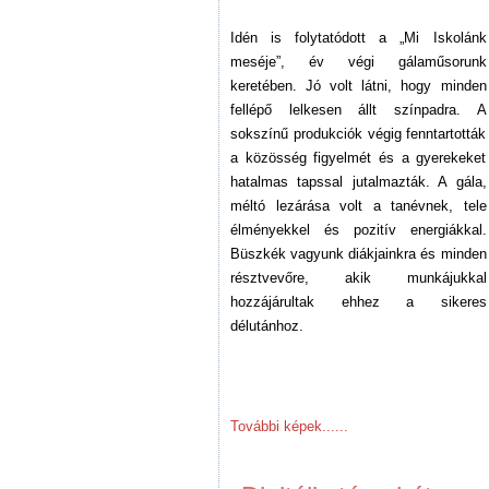
Idén is folytatódott a „Mi Iskolánk
meséje”, év végi gálaműsorunk
keretében. Jó
volt látni, hogy minden
fellépő lelkesen állt színpadra. A
sokszínű produkciók végig fenntartották
a közösség figyelmét és a gyerekeket
hatalmas tapssal jutalmazták. A gála,
méltó lezárása volt a tanévnek, tele
élményekkel és pozitív energiákkal.
Büszkék vagyunk diákjainkra és minden
résztvevőre, akik munkájukkal
hozzájárultak ehhez a sikeres
délutánhoz.
További képek......