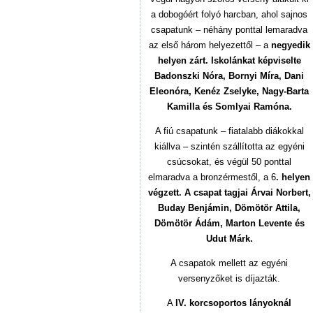
a dobogóért folyó harcban, ahol sajnos
csapatunk – néhány ponttal lemaradva
az első három helyezettől – a
negyedik
helyen zárt. Iskolánkat képviselte
Badonszki Nóra, Bornyi Míra, Dani
Eleonóra, Kenéz Zselyke, Nagy-Barta
Kamilla és Somlyai Ramóna.
A fiú csapatunk – fiatalabb diákokkal
kiállva – szintén szállította az egyéni
csúcsokat, és végül 50 ponttal
elmaradva a bronzérmestől, a 6
. helyen
végzett. A csapat tagjai Árvai Norbert,
Buday Benjámin, Dömötör Attila,
Dömötör Ádám, Marton Levente és
Udut Márk.
A csapatok mellett az egyéni
versenyzőket is díjazták.
A
IV. korcsoportos lányoknál