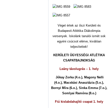
Véget értek az őszi Kerületi és
Budapesti Atlétika Diákolimpia
versenyek. Iskolánk tanulói ismét sok
egyéni csúcsot elérve, kiválóan
teljesítettek!
KERÜLETI ÜGYESSÉGI ATLÉTIKA
CSAPATBAJNOKSÁG
Leány távolugrás – 1. hely
Jókay Zorka (4.o.), Magony Nelli
(4.o.), Macskási Anasztázia (5.o.),
Bornyi Míra (6.o.), Sinka Emma (7.o.),
Somlyai Ramóna (8.o.)
Fiú kislabdahajító csapat 1. hely