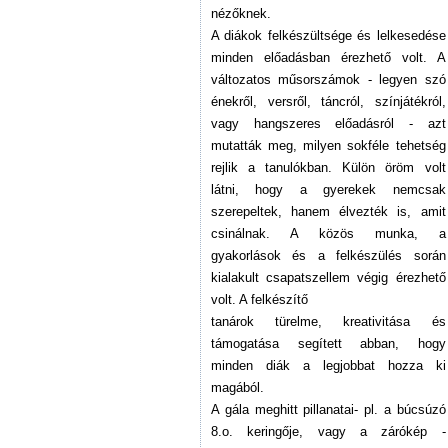
nézőknek.
A diákok felkészültsége és lelkesedése
minden előadásban érezhető volt. A
változatos műsorszámok - legyen szó
énekről, versről, táncról, színjátékról,
vagy hangszeres előadásról - azt
mutatták meg, milyen sokféle tehetség
rejlik a tanulókban. Külön öröm volt
látni, hogy a gyerekek nemcsak
szerepeltek, hanem élvezték is, amit
csinálnak. A közös munka, a
gyakorlások és a felkészülés során
kialakult csapatszellem végig érezhető
volt. A felkészítő
tanárok türelme, kreativitása és
támogatása segített abban, hogy
minden diák a legjobbat hozza ki
magából.
A gála meghitt pillanatai- pl. a búcsúzó
8.o. keringője, vagy a zárókép -