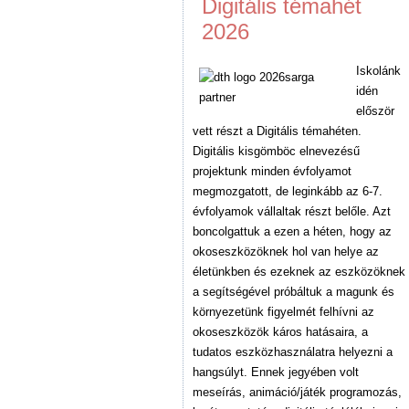
Digitális témahét
2026
Iskolánk
idén
először
vett részt a Digitális témahéten.
Digitális kisgömböc elnevezésű
projektunk minden évfolyamot
megmozgatott, de leginkább az 6-7.
évfolyamok vállaltak részt belőle. Azt
boncolgattuk a ezen a héten, hogy az
okoseszközöknek hol van helye az
életünkben és ezeknek az eszközöknek
a segítségével próbáltuk a magunk és
környezetünk figyelmét felhívni az
okoseszközök káros hatásaira, a
tudatos eszközhasználatra helyezni a
hangsúlyt. Ennek jegyében volt
meseírás, animáció/játék programozás,