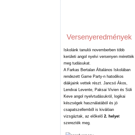
Versenyeredmények
Iskolánk tanulói novemberben több
kerületi angol nyelvi versenyen mérették
meg tudásukat.
A Farkas Bertalan Általános Iskolában
rendezett Game Party-n hatodikos
diákjaink vettek részt. Jancsó Ákos,
Lendvai Levente, Paksai Vivien és Süli
Keve angol nyelvtudásukról, logikai
készségek használatából és jó
csapatszellemből is kiválóan
vizsgáztak, az előkelő
2. helye
t
szerezték meg.