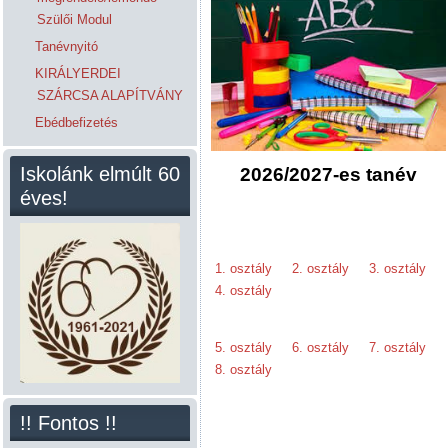
Szülői Modul
Tanévnyitó
KIRÁLYERDEI
SZÁRCSA ALAPÍTVÁNY
Ebédbefizetés
Iskolánk elmúlt 60
2026/2027-es tanév
éves!
1. osztály
2. osztály
3. osztály
4. osztály
5. osztály
6. osztály
7. osztály
8. osztály
!! Fontos !!