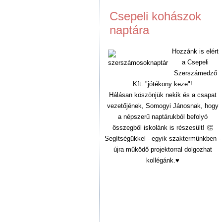
Csepeli kohászok
naptára
Hozzánk is elért
a Csepeli
Szerszámedző
Kft. "jótékony keze"!
Hálásan köszönjük nekik és a csapat
vezetőjének, Somogyi Jánosnak, hogy
a népszerű naptárukból befolyó
összegből iskolánk is részesült! 👏
Segítségükkel - egyik szaktermünkben -
újra működő projektorral dolgozhat
kollégánk.♥️