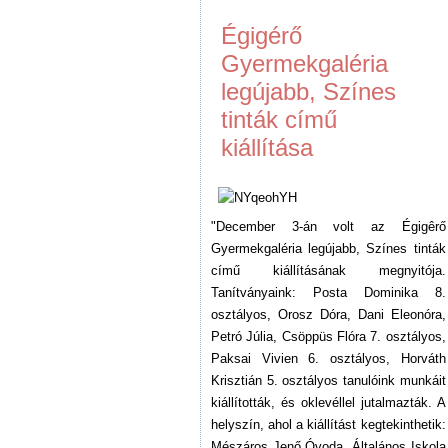
Égigérő
Gyermekgaléria
legújabb, Színes
tinták című
kiállítása
"December 3-án volt az Égigêrő
Gyermekgaléria legújabb, Színes tinták
című kiállításának megnyitója.
Tanítványaink: Posta Dominika 8.
osztályos, Orosz Dóra, Dani Eleonóra,
Petró Júlia, Csöppüs Flóra 7. osztályos,
Paksai Vivien 6. osztályos, Horváth
Krisztián 5. osztályos tanulóink munkáit
kiállították, és oklevéllel jutalmazták. A
helyszín, ahol a kiállítást kegtekinthetik:
Mészáros Jenő Óvoda, Általános Iskola