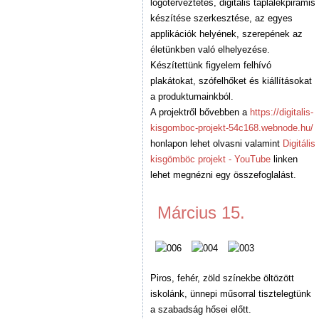
logóterveztetés, digitális táplálékpiramis
készítése szerkesztése, az egyes
applikációk helyének, szerepének az
életünkben való elhelyezése.
Készítettünk figyelem felhívó
plakátokat, szófelhőket és kiállításokat
a produktumainkból.
A projektről bővebben a
https://digitalis-
kisgomboc-projekt-54c168.webnode.hu/
honlapon lehet olvasni valamint
Digitális
kisgömböc projekt - YouTube
linken
lehet megnézni egy összefoglalást.
Március 15.
Piros, fehér, zöld színekbe öltözött
iskolánk, ünnepi műsorral tisztelegtünk
a szabadság hősei előtt.