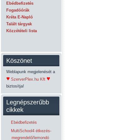
Ebédbefizetés
Fogadóórák
Kréta E-Napló
Talált tárgyak
Közzétételi lista
Köszönet
Weblapunk megjelenését a
♥
♥
SzerverPlex.hu Kft
biztosítja!
Legnépszerűbb
cikkek
Ebédbefizetés
MultiSchool4 étkezés-
megrendelő/lemondó