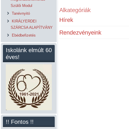
Szülői Modul
Alkategóriák
Tanévnyitó
Hírek
KIRÁLYERDEI
SZÁRCSA ALAPÍTVÁNY
Rendezvényeink
Ebédbefizetés
Iskolánk elmúlt 60
éves!
!! Fontos !!