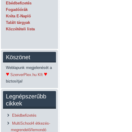
Ebédbefizetés
Fogadóórák
Kréta E-Napló
Talált tárgyak
Közzétételi lista
Köszönet
Weblapunk megjelenését a
♥
♥
SzerverPlex.hu Kft
biztosítja!
Legnépszerűbb
cikkek
Ebédbefizetés
MultiSchool4 étkezés-
megrendelő/lemondó