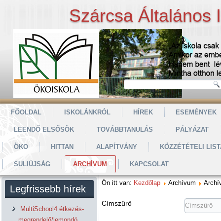
Szárcsa Általános 
FŐOLDAL
ISKOLÁNKRÓL
HÍREK
ESEMÉNYEK
LEENDŐ ELSŐSÖK
TOVÁBBTANULÁS
PÁLYÁZAT
ÖKO
HITTAN
ALAPÍTVÁNY
KÖZZÉTÉTELI LIST
SULIÚJSÁG
ARCHÍVUM
KAPCSOLAT
Ön itt van:
Kezdőlap
Archívum
Archí
Legfrissebb hírek
Címszűrő
MultiSchool4 étkezés-
megrendelő/lemondó