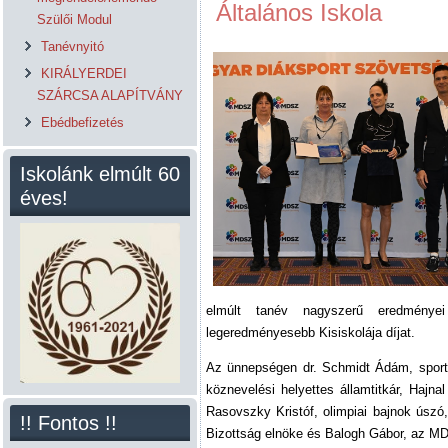
Általános Iskola
Szülői Modul
Tanévnyitó
KIRÁLYERDEI
SZÁRCSA ALAPÍTVÁNY
Ebédbefizetés
Iskolánk elmúlt 60
éves!
elmúlt tanév nagyszerű eredménye
legeredményesebb Kisiskolája díjat.
Az ünnepségen dr. Schmidt Ádám, sportért 
köznevelési helyettes államtitkár, Hajna
Rasovszky Kristóf, olimpiai bajnok úszó
!! Fontos !!
Bizottság elnöke és Balogh Gábor, az MD