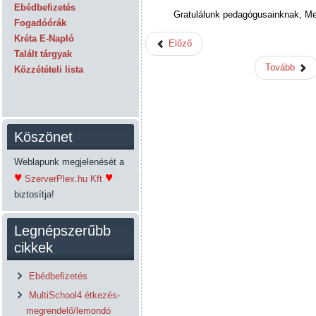
Ebédbefizetés
Gratulálunk pedagógusainknak, Me
Fogadóórák
Kréta E-Napló
Előző
Talált tárgyak
Tovább
Közzétételi lista
Köszönet
Weblapunk megjelenését a
♥
♥
SzerverPlex.hu Kft
biztosítja!
Legnépszerűbb
cikkek
Ebédbefizetés
MultiSchool4 étkezés-
megrendelő/lemondó