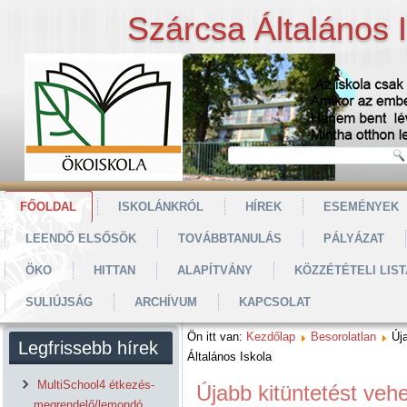
Szárcsa Általános 
FŐOLDAL
ISKOLÁNKRÓL
HÍREK
ESEMÉNYEK
LEENDŐ ELSŐSÖK
TOVÁBBTANULÁS
PÁLYÁZAT
ÖKO
HITTAN
ALAPÍTVÁNY
KÖZZÉTÉTELI LIST
SULIÚJSÁG
ARCHÍVUM
KAPCSOLAT
Ön itt van:
Kezdőlap
Besorolatlan
Új
Legfrissebb hírek
Általános Iskola
MultiSchool4 étkezés-
Újabb kitüntetést vehe
megrendelő/lemondó