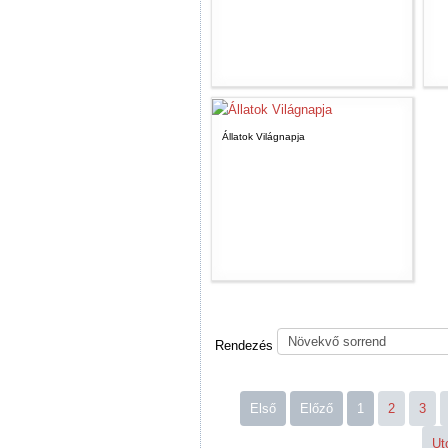
Állatok Világnapja
Rendezés
Első
Előző
1
2
3
Ut