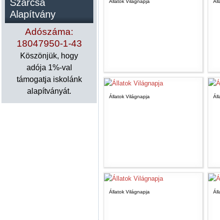
Szárcsa
Állatok Világnapja
Áll
Alapítvány
Adószáma:
18047950-1-43
Köszönjük, hogy
adója 1%-val
támogatja iskolánk
alapítványát.
Állatok Világnapja
Áll
Állatok Világnapja
Áll