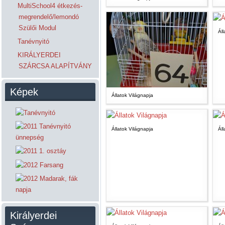
MultiSchool4 étkezés-
megrendelő/lemondó
Szülői Modul
Áll
Tanévnyitó
KIRÁLYERDEI
SZÁRCSA ALAPÍTVÁNY
Képek
Állatok Világnapja
Állatok Világnapja
Áll
Királyerdei