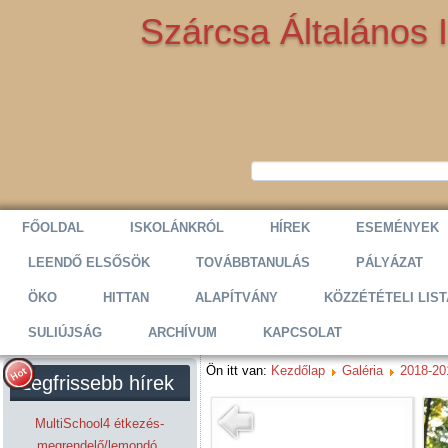
Szárcsa Általános 
FŐOLDAL
ISKOLÁNKRÓL
HÍREK
ESEMÉNYEK
LEENDŐ ELSŐSÖK
TOVÁBBTANULÁS
PÁLYÁZAT
ÖKO
HITTAN
ALAPÍTVÁNY
KÖZZÉTÉTELI LIST
SULIÚJSÁG
ARCHÍVUM
KAPCSOLAT
Ön itt van:
Kezdőlap
Galéria
2018-20
Legfrissebb hírek
MultiSchool4 étkezés-
megrendelő/lemondó