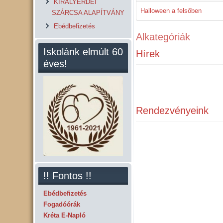
KIRÁLYERDEI
Halloween a felsőben
SZÁRCSA ALAPÍTVÁNY
Ebédbefizetés
Alkategóriák
Iskolánk elmúlt 60
Hírek
éves!
Rendezvényeink
!! Fontos !!
Ebédbefizetés
Fogadóórák
Kréta E-Napló