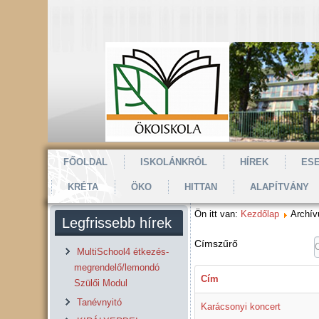
FŐOLDAL
ISKOLÁNKRÓL
HÍREK
ES
KRÉTA
ÖKO
HITTAN
ALAPÍTVÁNY
Ön itt van:
Kezdőlap
Archí
Legfrissebb hírek
Címszűrő
MultiSchool4 étkezés-
megrendelő/lemondó
Cím
Szülői Modul
Tanévnyitó
Karácsonyi koncert