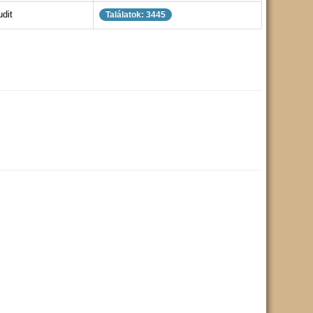
udit
Találatok: 3445