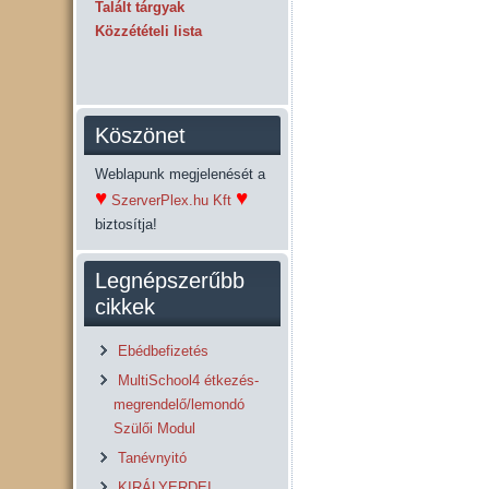
Talált tárgyak
Közzétételi lista
Köszönet
Weblapunk megjelenését a
♥
♥
SzerverPlex.hu Kft
biztosítja!
Legnépszerűbb
cikkek
Ebédbefizetés
MultiSchool4 étkezés-
megrendelő/lemondó
Szülői Modul
Tanévnyitó
KIRÁLYERDEI