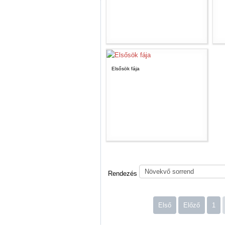
Elsősök fája
Rendezés
Első
Előző
1