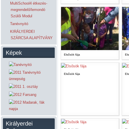
MultiSchool4 étkezés-
megrendelő/lemondó
Szülői Modul
Tanévnyitó
KIRÁLYERDEI
SZÁRCSA ALAPÍTVÁNY
Képek
Elsősök fája
Els
Elsősök fája
Els
Királyerdei