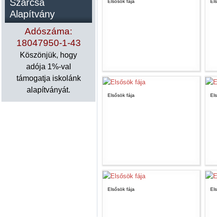
Szárcsa
Elsősök fája
Els
Alapítvány
Adószáma:
18047950-1-43
Köszönjük, hogy
adója 1%-val
támogatja iskolánk
alapítványát.
Elsősök fája
Els
Elsősök fája
Els