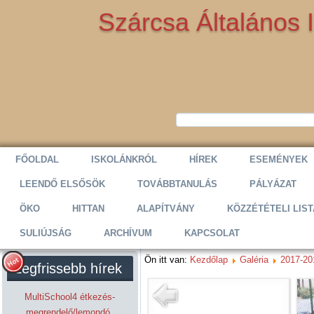
Szárcsa Általános 
FŐOLDAL
ISKOLÁNKRÓL
HÍREK
ESEMÉNYEK
LEENDŐ ELSŐSÖK
TOVÁBBTANULÁS
PÁLYÁZAT
ÖKO
HITTAN
ALAPÍTVÁNY
KÖZZÉTÉTELI LIST
SULIÚJSÁG
ARCHÍVUM
KAPCSOLAT
Ön itt van:
Kezdőlap
Galéria
2017-20
Legfrissebb hírek
MultiSchool4 étkezés-
megrendelő/lemondó