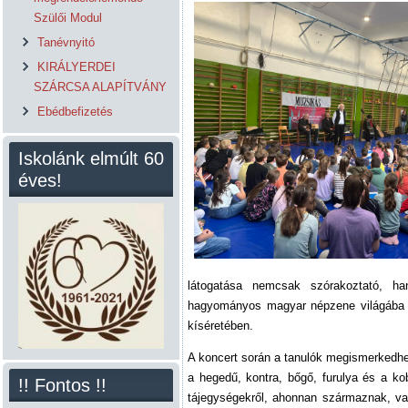
Szülői Modul
Tanévnyitó
KIRÁLYERDEI
SZÁRCSA ALAPÍTVÁNY
Ebédbefizetés
Iskolánk elmúlt 60
éves!
látogatása nemcsak szórakoztató, ha
hagyományos magyar népzene világába k
kíséretében.
A koncert során a tanulók megismerkedhe
a hegedű, kontra, bőgő, furulya és a ko
!! Fontos !!
tájegységekről, ahonnan származnak, va