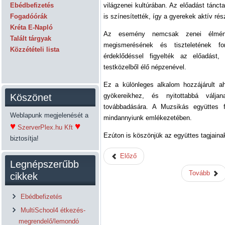
Ebédbefizetés
világzenei kultúrában. Az előadást tánct
Fogadóórák
is színesítették, így a gyerekek aktív ré
Kréta E-Napló
Az esemény nemcsak zenei élmény 
Talált tárgyak
megismerésének és tiszteletének f
Közzétételi lista
érdeklődéssel figyelték az előadást,
testközelből élő népzenével.
Ez a különleges alkalom hozzájárult ah
Köszönet
gyökereikhez, és nyitottabbá vál
továbbadására. A Muzsikás együttes 
Weblapunk megjelenését a
mindannyiunk emlékezetében.
♥
♥
SzerverPlex.hu Kft
Ezúton is köszönjük az együttes tagjainak
biztosítja!
Előző
Legnépszerűbb
Tovább
cikkek
Ebédbefizetés
MultiSchool4 étkezés-
megrendelő/lemondó