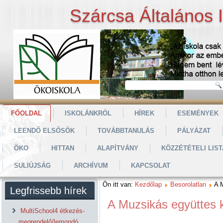
Szárcsa Általános 
FŐOLDAL
ISKOLÁNKRÓL
HÍREK
ESEMÉNYEK
LEENDŐ ELSŐSÖK
TOVÁBBTANULÁS
PÁLYÁZAT
ÖKO
HITTAN
ALAPÍTVÁNY
KÖZZÉTÉTELI LIST
SULIÚJSÁG
ARCHÍVUM
KAPCSOLAT
Ön itt van:
Kezdőlap
Besorolatlan
A 
Legfrissebb hírek
A Muzsikás együttes k
MultiSchool4 étkezés-
megrendelő/lemondó