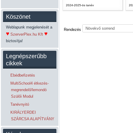
2024-2025-ös tanév
20
Köszönet
Weblapunk megjelenését a
Rendezés
♥
♥
SzerverPlex.hu Kft
biztosítja!
Legnépszerűbb
cikkek
Ebédbefizetés
MultiSchool4 étkezés-
megrendelő/lemondó
Szülői Modul
Tanévnyitó
KIRÁLYERDEI
SZÁRCSA ALAPÍTVÁNY