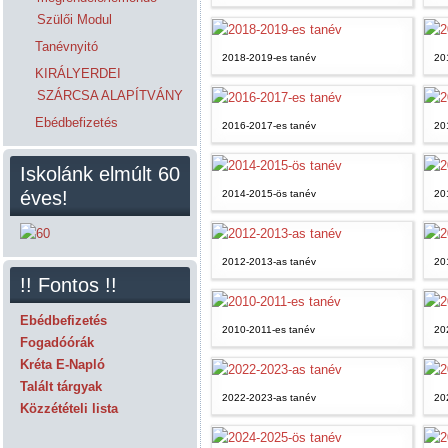
Szülői Modul
Tanévnyitó
2018-2019-es tanév
20
KIRÁLYERDEI
SZÁRCSA ALAPÍTVÁNY
Ebédbefizetés
2016-2017-es tanév
20
Iskolánk elmúlt 60
éves!
2014-2015-ös tanév
20
2012-2013-as tanév
20
!! Fontos !!
Ebédbefizetés
2010-2011-es tanév
20
Fogadóórák
Kréta E-Napló
Talált tárgyak
2022-2023-as tanév
20
Közzétételi lista