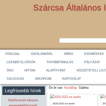
Szárcsa Általános 
FŐOLDAL
ISKOLÁNKRÓL
HÍREK
ESEMÉNYEK
LEENDŐ ELSŐSÖK
TOVÁBBTANULÁS
PÁLYÁZAT
ÖKO
HITTAN
ALAPÍTVÁNY
KÖZZÉTÉTELI LIST
SULIÚJSÁG
ARCHÍVUM
KAPCSOLAT
Ön itt van:
Kezdőlap
Galéria
Legfrissebb hírek
MultiSchool4 étkezés-
2020-2021-es tanév
20
megrendelő/lemondó