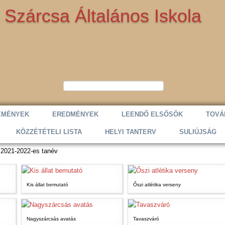
Szárcsa Általános Iskola
EMÉNYEK
EREDMÉNYEK
LEENDŐ ELSŐSÖK
TOVÁ
KÖZZÉTÉTELI LISTA
HELYI TANTERV
SULIÚJSÁG
2021-2022-es tanév
Kis állat bemutató
Őszi atlétika verseny
Nagyszárcsás avatás
Tavaszváró