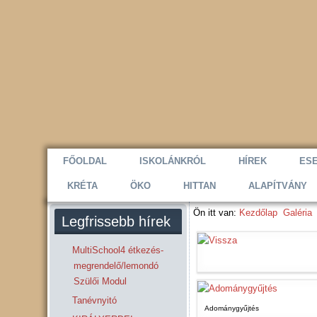
FŐOLDAL
ISKOLÁNKRÓL
HÍREK
ES
KRÉTA
ÖKO
HITTAN
ALAPÍTVÁNY
Ön itt van:
Kezdőlap
Galéria
Legfrissebb hírek
MultiSchool4 étkezés-
megrendelő/lemondó
Szülői Modul
Tanévnyitó
Adománygyűjtés