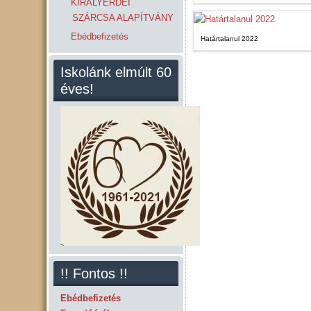
KIRÁLYERDEI
SZÁRCSA ALAPÍTVÁNY
Ebédbefizetés
Határtalanul 2022
Iskolánk elmúlt 60
éves!
!! Fontos !!
Ebédbefizetés