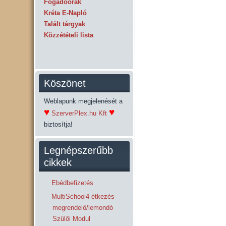
Fogadóórák
Kréta E-Napló
Talált tárgyak
Közzétételi lista
Köszönet
Weblapunk megjelenését a
♥
♥
SzerverPlex.hu Kft
biztosítja!
Legnépszerűbb
cikkek
Ebédbefizetés
MultiSchool4 étkezés-
megrendelő/lemondó
Szülői Modul