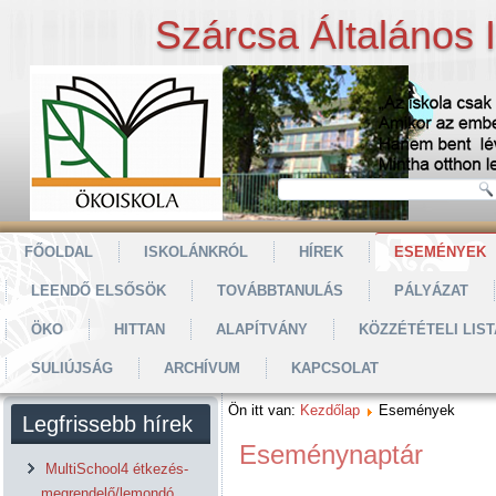
Szárcsa Általános 
FŐOLDAL
ISKOLÁNKRÓL
HÍREK
ESEMÉNYEK
LEENDŐ ELSŐSÖK
TOVÁBBTANULÁS
PÁLYÁZAT
ÖKO
HITTAN
ALAPÍTVÁNY
KÖZZÉTÉTELI LIST
SULIÚJSÁG
ARCHÍVUM
KAPCSOLAT
Ön itt van:
Kezdőlap
Események
Legfrissebb hírek
Eseménynaptár
MultiSchool4 étkezés-
megrendelő/lemondó