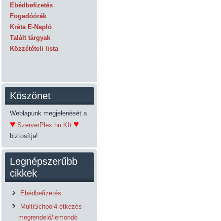
Ebédbefizetés
Fogadóórák
Kréta E-Napló
Talált tárgyak
Közzétételi lista
Köszönet
Weblapunk megjelenését a
♥
♥
SzerverPlex.hu Kft
biztosítja!
Legnépszerűbb
cikkek
Ebédbefizetés
MultiSchool4 étkezés-
megrendelő/lemondó