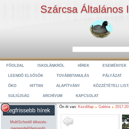
Szárcsa Általános 
FŐOLDAL
ISKOLÁNKRÓL
HÍREK
ESEMÉNYEK
LEENDŐ ELSŐSÖK
TOVÁBBTANULÁS
PÁLYÁZAT
ÖKO
HITTAN
ALAPÍTVÁNY
KÖZZÉTÉTELI LIST
SULIÚJSÁG
ARCHÍVUM
KAPCSOLAT
Ön itt van:
Kezdőlap
Galéria
2017-20
Legfrissebb hírek
MultiSchool4 étkezés-
megrendelő/lemondó