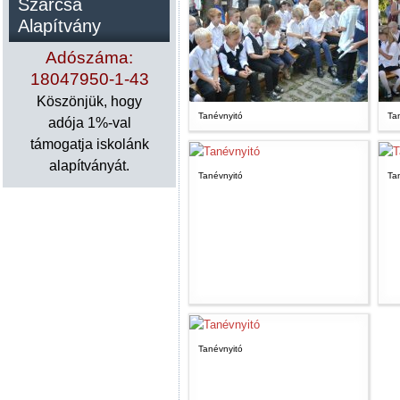
Szárcsa
Alapítvány
Adószáma:
18047950-1-43
Köszönjük, hogy
Tanévnyitó
Ta
adója 1%-val
támogatja iskolánk
alapítványát.
Tanévnyitó
Ta
Tanévnyitó