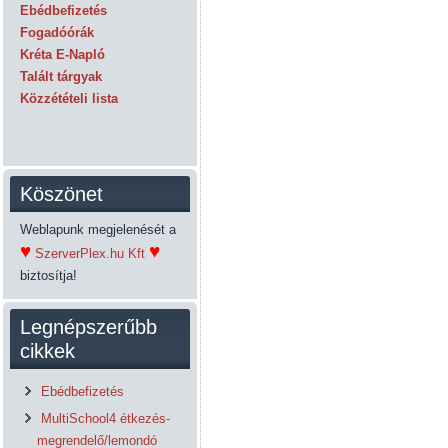
Ebédbefizetés
Fogadóórák
Kréta E-Napló
Talált tárgyak
Közzétételi lista
Köszönet
Weblapunk megjelenését a
♥
♥
SzerverPlex.hu Kft
biztosítja!
Legnépszerűbb
cikkek
Ebédbefizetés
MultiSchool4 étkezés-
megrendelő/lemondó