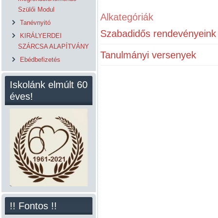
Szülői Modul
Alkategóriák
Tanévnyitó
Szabadidős rendevényeink
KIRÁLYERDEI
SZÁRCSA ALAPÍTVÁNY
Tanulmányi versenyek
Ebédbefizetés
Iskolánk elmúlt 60
éves!
!! Fontos !!