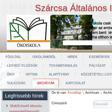
Szárcsa Általános 
FŐOLDAL
ISKOLÁNKRÓL
HÍREK
ESEMÉNYEK
LEENDŐ ELSŐSÖK
TOVÁBBTANULÁS
PÁLYÁZAT
ÖKO
HITTAN
ALAPÍTVÁNY
KÖZZÉTÉTELI LIST
SULIÚJSÁG
ARCHÍVUM
KAPCSOLAT
Ön itt van:
Kezdőlap
Archívum
Archí
Legfrissebb hírek
Címszűrő
MultiSchool4 étkezés-
megrendelő/lemondó