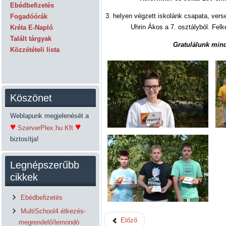
Ebédbefizetés
3. helyen végzett iskolánk csapata, vers
Fogadóórák
Uhrin Ákos a 7. osztályból. Felk
Kréta E-Napló
Talált tárgyak
Gratulálunk min
Közzétételi lista
Köszönet
Weblapunk megjelenését a
♥
♥
SzerverPlex.hu Kft
biztosítja!
Legnépszerűbb
cikkek
Ebédbefizetés
MultiSchool4 étkezés-
Előző
megrendelő/lemondó