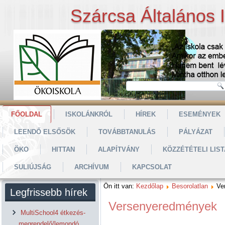
Szárcsa Általános 
FŐOLDAL
ISKOLÁNKRÓL
HÍREK
ESEMÉNYEK
LEENDŐ ELSŐSÖK
TOVÁBBTANULÁS
PÁLYÁZAT
ÖKO
HITTAN
ALAPÍTVÁNY
KÖZZÉTÉTELI LIST
SULIÚJSÁG
ARCHÍVUM
KAPCSOLAT
Ön itt van:
Kezdőlap
Besorolatlan
Ve
Legfrissebb hírek
Versenyeredmények
MultiSchool4 étkezés-
megrendelő/lemondó