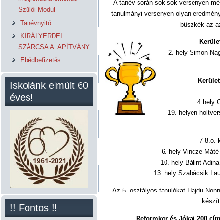
A tanév során sok-sok versenyen mé
Szülői Modul
tanulmányi versenyen olyan eredménye
Tanévnyitó
büszkék az az
KIRÁLYERDEI
Kerüle
SZÁRCSA ALAPÍTVÁNY
2. hely Simon-Nag
Ebédbefizetés
Kerület
Iskolánk elmúlt 60
éves!
4.hely 
19. helyen holtve
7-8.o. 
6. hely Vincze Máté 
10. hely Bálint Adina
13. hely Szabácsik Lau
Az 5. osztályos tanulókat Hajdu-Nonn 
készíte
!! Fontos !!
Reformkor és Jókai 200 cím