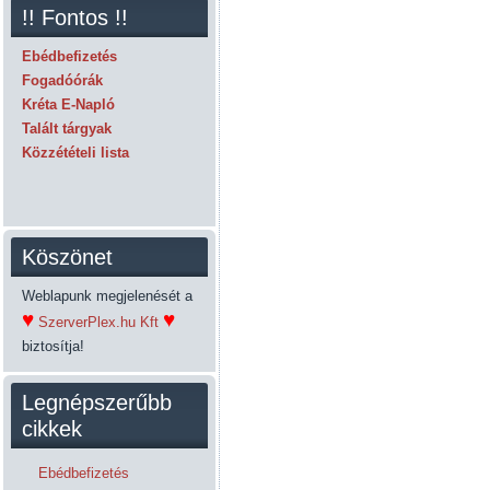
!! Fontos !!
Ebédbefizetés
Fogadóórák
Kréta E-Napló
Talált tárgyak
Közzétételi lista
Köszönet
Weblapunk megjelenését a
♥
♥
SzerverPlex.hu Kft
biztosítja!
Legnépszerűbb
cikkek
Ebédbefizetés