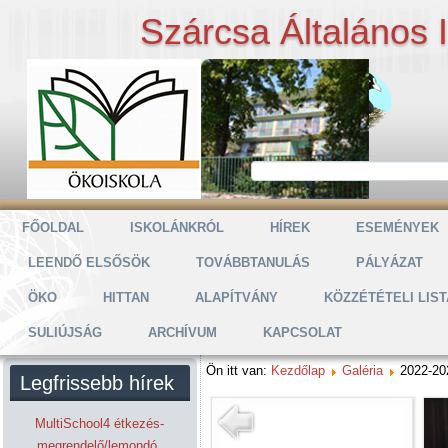
Szárcsa Általános 
FŐOLDAL
ISKOLÁNKRÓL
HÍREK
ESEMÉNYEK
LEENDŐ ELSŐSÖK
TOVÁBBTANULÁS
PÁLYÁZAT
ÖKO
HITTAN
ALAPÍTVÁNY
KÖZZÉTÉTELI LIST
SULIÚJSÁG
ARCHÍVUM
KAPCSOLAT
Ön itt van:
Kezdőlap
Galéria
2022-20
Legfrissebb hírek
MultiSchool4 étkezés-
megrendelő/lemondó