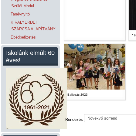
Szülői Modul
Tanévnyitó
KIRÁLYERDEI
SZÁRCSA ALAPÍTVÁNY
" 
Ebédbefizetés
Iskolánk elmúlt 60
éves!
Ballagás 2023
Rendezés