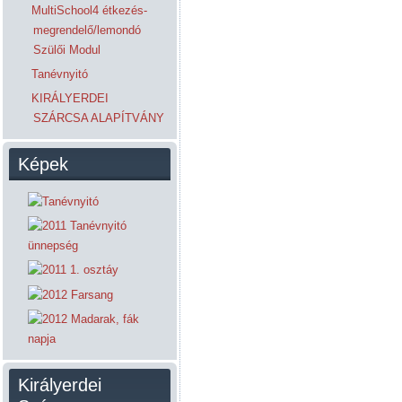
MultiSchool4 étkezés-
megrendelő/lemondó
Szülői Modul
Tanévnyitó
KIRÁLYERDEI
SZÁRCSA ALAPÍTVÁNY
Képek
Királyerdei