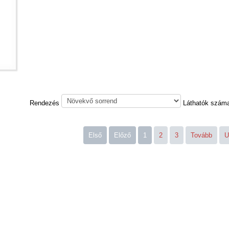
Rendezés
Láthatók szám
Első
Előző
1
2
3
Tovább
U