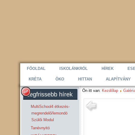
FŐOLDAL
ISKOLÁNKRÓL
HÍREK
ES
KRÉTA
ÖKO
HITTAN
ALAPÍTVÁNY
Ön itt van:
Kezdőlap
Galéri
Legfrissebb hírek
MultiSchool4 étkezés-
megrendelő/lemondó
Szülői Modul
Tanévnyitó