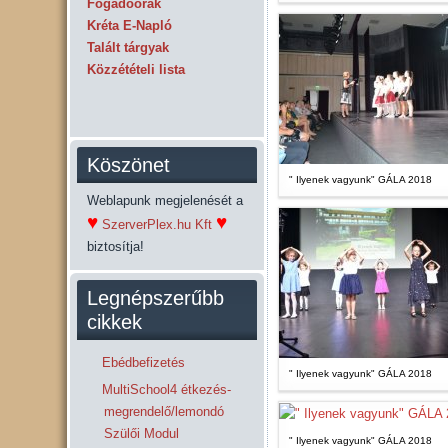
Fogadóórák
Kréta E-Napló
Talált tárgyak
Közzétételi lista
Köszönet
" Ilyenek vagyunk" GÁLA 2018
Weblapunk megjelenését a
♥
♥
SzerverPlex.hu Kft
biztosítja!
Legnépszerűbb
cikkek
Ebédbefizetés
" Ilyenek vagyunk" GÁLA 2018
MultiSchool4 étkezés-
megrendelő/lemondó
Szülői Modul
" Ilyenek vagyunk" GÁLA 2018