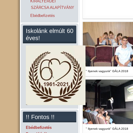
KIRÁLYERDEI
SZÁRCSA ALAPÍTVÁNY
Ebédbefizetés
Iskolánk elmúlt 60
éves!
" Ilyenek vagyunk" GÁLA 2018
!! Fontos !!
Ebédbefizetés
" Ilyenek vagyunk" GÁLA 2018