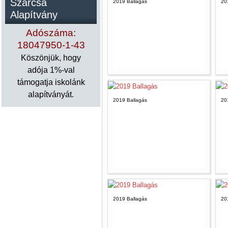
Szárcsa
2019 Ballagás
20
Alapítvány
Adószáma:
18047950-1-43
Köszönjük, hogy
adója 1%-val
támogatja iskolánk
alapítványát.
2019 Ballagás
20
2019 Ballagás
20