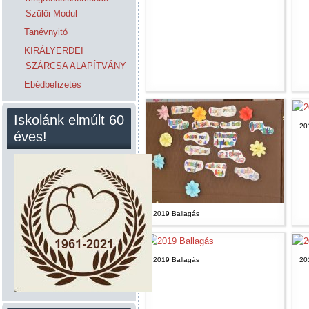
Szülői Modul
Tanévnyitó
KIRÁLYERDEI
SZÁRCSA ALAPÍTVÁNY
Ebédbefizetés
Iskolánk elmúlt 60
20
éves!
2019 Ballagás
2019 Ballagás
20