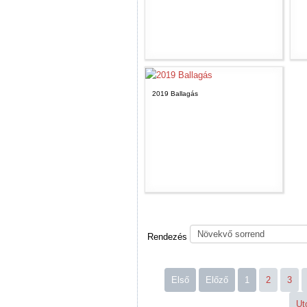
2019 Ballagás
Rendezés
Első
Előző
1
2
3
Ut