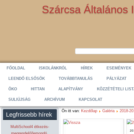
Szárcsa Általános 
FŐOLDAL
ISKOLÁNKRÓL
HÍREK
ESEMÉNYEK
LEENDŐ ELSŐSÖK
TOVÁBBTANULÁS
PÁLYÁZAT
ÖKO
HITTAN
ALAPÍTVÁNY
KÖZZÉTÉTELI LIST
SULIÚJSÁG
ARCHÍVUM
KAPCSOLAT
Ön itt van:
Kezdőlap
Galéria
2018-20
Legfrissebb hírek
MultiSchool4 étkezés-
20
megrendelő/lemondó