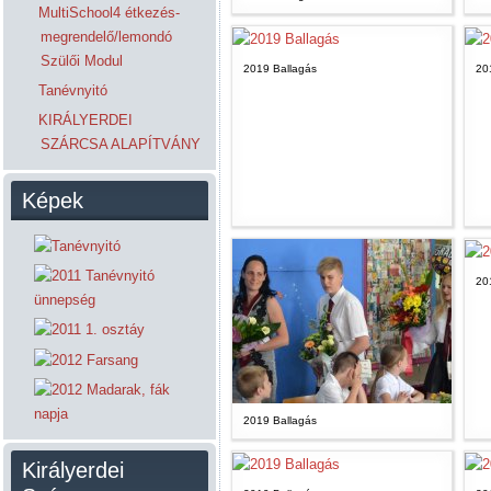
MultiSchool4 étkezés-
megrendelő/lemondó
Szülői Modul
2019 Ballagás
20
Tanévnyitó
KIRÁLYERDEI
SZÁRCSA ALAPÍTVÁNY
Képek
20
2019 Ballagás
Királyerdei