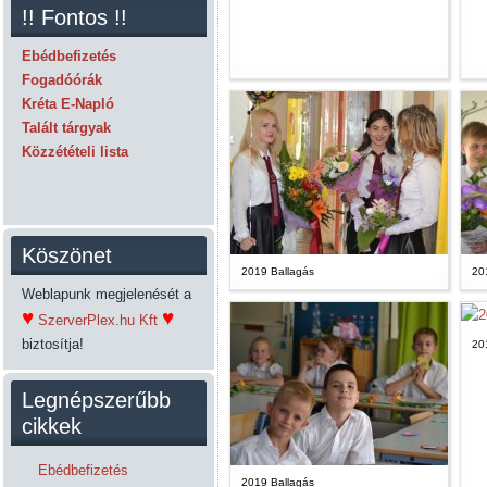
!! Fontos !!
Ebédbefizetés
Fogadóórák
Kréta E-Napló
Talált tárgyak
Közzétételi lista
Köszönet
2019 Ballagás
20
Weblapunk megjelenését a
♥
♥
SzerverPlex.hu Kft
biztosítja!
20
Legnépszerűbb
cikkek
Ebédbefizetés
2019 Ballagás