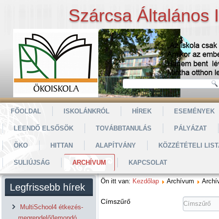
Szárcsa Általános 
FŐOLDAL
ISKOLÁNKRÓL
HÍREK
ESEMÉNYEK
LEENDŐ ELSŐSÖK
TOVÁBBTANULÁS
PÁLYÁZAT
ÖKO
HITTAN
ALAPÍTVÁNY
KÖZZÉTÉTELI LIST
SULIÚJSÁG
ARCHÍVUM
KAPCSOLAT
Ön itt van:
Kezdőlap
Archívum
Archí
Legfrissebb hírek
Címszűrő
MultiSchool4 étkezés-
megrendelő/lemondó