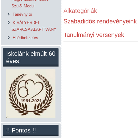
Szülői Modul
Alkategóriák
Tanévnyitó
Szabadidős rendevényeink
KIRÁLYERDEI
SZÁRCSA ALAPÍTVÁNY
Tanulmányi versenyek
Ebédbefizetés
Iskolánk elmúlt 60
éves!
!! Fontos !!