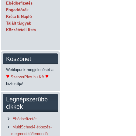
Ebédbefizetés
Fogadóórák
Kréta E-Napló
Talált tárgyak
Közzétételi lista
Köszönet
Weblapunk megjelenését a
♥
♥
SzerverPlex.hu Kft
biztosítja!
Legnépszerűbb
cikkek
Ebédbefizetés
MultiSchool4 étkezés-
megrendelő/lemondó