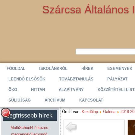
Szárcsa Általános 
FŐOLDAL
ISKOLÁNKRÓL
HÍREK
ESEMÉNYEK
LEENDŐ ELSŐSÖK
TOVÁBBTANULÁS
PÁLYÁZAT
ÖKO
HITTAN
ALAPÍTVÁNY
KÖZZÉTÉTELI LIST
SULIÚJSÁG
ARCHÍVUM
KAPCSOLAT
Ön itt van:
Kezdőlap
Galéria
2018-20
Legfrissebb hírek
MultiSchool4 étkezés-
megrendelő/lemondó