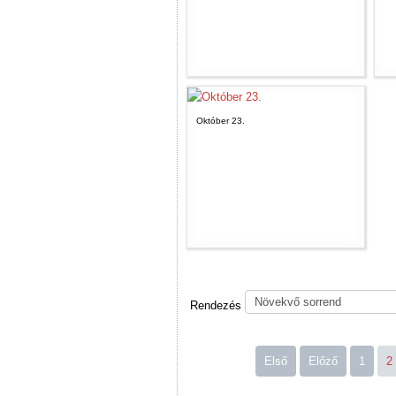
Október 23.
Rendezés
Első
Előző
1
2