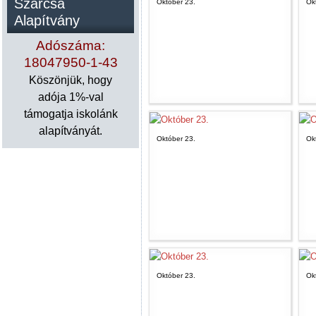
Szárcsa
Október 23.
Ok
Alapítvány
Adószáma:
18047950-1-43
Köszönjük, hogy
adója 1%-val
támogatja iskolánk
alapítványát.
Október 23.
Ok
Október 23.
Ok