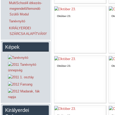
MultiSchool4 étkezés-
megrendelő/lemondó
Szülői Modul
Október 23.
Ok
Tanévnyitó
KIRÁLYERDEI
SZÁRCSA ALAPÍTVÁNY
Képek
Október 23.
Ok
Királyerdei