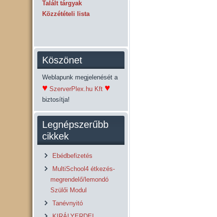
Talált tárgyak
Közzétételi lista
Köszönet
Weblapunk megjelenését a
♥
♥
SzerverPlex.hu Kft
biztosítja!
Legnépszerűbb
cikkek
Ebédbefizetés
MultiSchool4 étkezés-
megrendelő/lemondó
Szülői Modul
Tanévnyitó
KIRÁLYERDEI