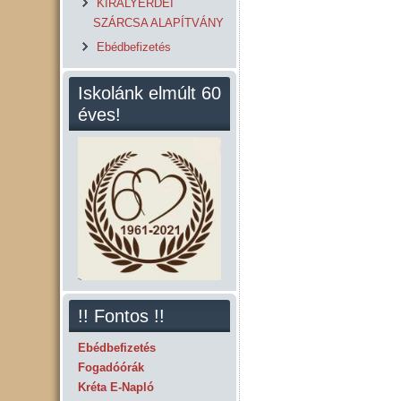
KIRÁLYERDEI
SZÁRCSA ALAPÍTVÁNY
Ebédbefizetés
Iskolánk elmúlt 60
éves!
!! Fontos !!
Ebédbefizetés
Fogadóórák
Kréta E-Napló