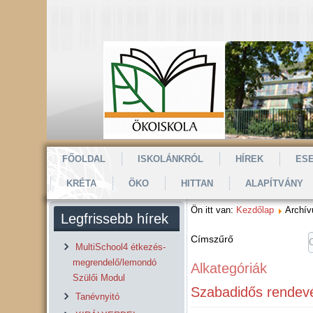
FŐOLDAL
ISKOLÁNKRÓL
HÍREK
ES
KRÉTA
ÖKO
HITTAN
ALAPÍTVÁNY
Ön itt van:
Kezdőlap
Archí
Legfrissebb hírek
Címszűrő
MultiSchool4 étkezés-
megrendelő/lemondó
Alkategóriák
Szülői Modul
Szabadidős rendev
Tanévnyitó