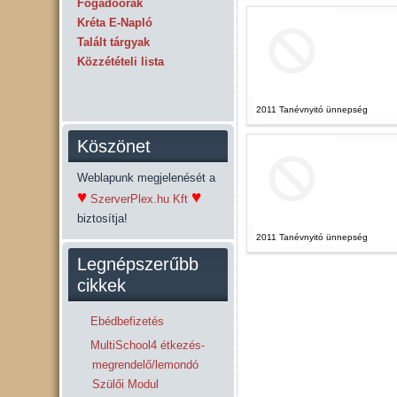
Fogadóórák
Kréta E-Napló
Talált tárgyak
Közzétételi lista
2011 Tanévnyitó ünnepség
Köszönet
Weblapunk megjelenését a
♥
♥
SzerverPlex.hu Kft
biztosítja!
2011 Tanévnyitó ünnepség
Legnépszerűbb
cikkek
Ebédbefizetés
MultiSchool4 étkezés-
megrendelő/lemondó
Szülői Modul