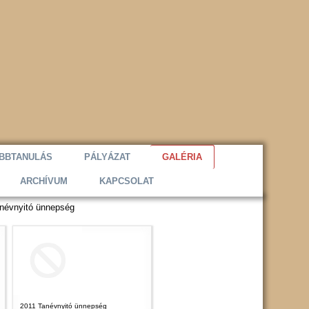
BBTANULÁS
PÁLYÁZAT
GALÉRIA
ARCHÍVUM
KAPCSOLAT
anévnyitó ünnepség
2011 Tanévnyitó ünnepség