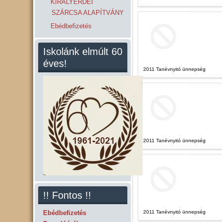
KIRÁLYERDEI
SZÁRCSA ALAPÍTVÁNY
Ebédbefizetés
Iskolánk elmúlt 60
éves!
2011 Tanévnyitó ünnepség
2011 Tanévnyitó ünnepség
!! Fontos !!
Ebédbefizetés
2011 Tanévnyitó ünnepség