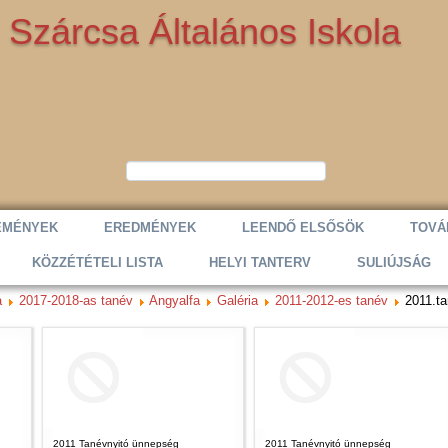
Szárcsa Általános Iskola
EMÉNYEK
EREDMÉNYEK
LEENDŐ ELSŐSÖK
TOVÁ
KÖZZÉTÉTELI LISTA
HELYI TANTERV
SULIÚJSÁG
a
2017-2018-as tanév
Angyalfa
Galéria
2011-2012-es tanév
2011.t
2011 Tanévnyitó ünnepség
2011 Tanévnyitó ünnepség