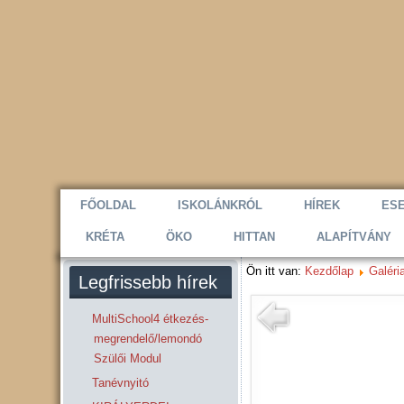
FŐOLDAL
ISKOLÁNKRÓL
HÍREK
ES
KRÉTA
ÖKO
HITTAN
ALAPÍTVÁNY
Ön itt van:
Kezdőlap
Galéri
Legfrissebb hírek
MultiSchool4 étkezés-
megrendelő/lemondó
Szülői Modul
Tanévnyitó