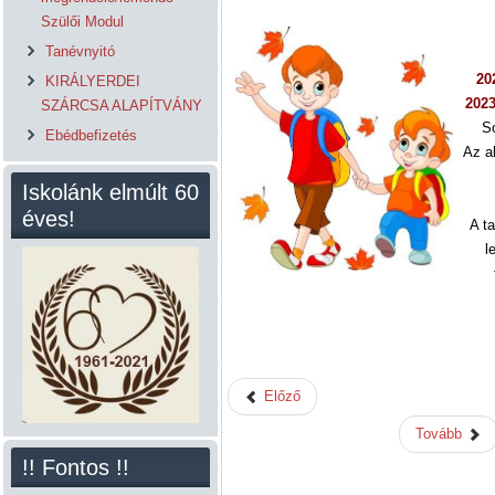
Szülői Modul
Tanévnyitó
20
KIRÁLYERDEI
2023
SZÁRCSA ALAPÍTVÁNY
So
Ebédbefizetés
Az al
Iskolánk elmúlt 60
éves!
A ta
l
Előző
Tovább
!! Fontos !!