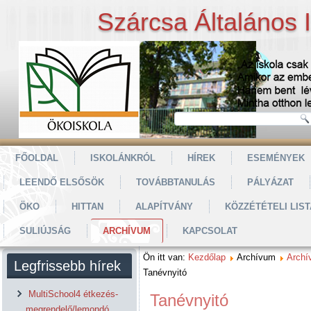
Szárcsa Általános 
FŐOLDAL
ISKOLÁNKRÓL
HÍREK
ESEMÉNYEK
LEENDŐ ELSŐSÖK
TOVÁBBTANULÁS
PÁLYÁZAT
ÖKO
HITTAN
ALAPÍTVÁNY
KÖZZÉTÉTELI LIST
SULIÚJSÁG
ARCHÍVUM
KAPCSOLAT
Ön itt van:
Kezdőlap
Archívum
Archí
Legfrissebb hírek
Tanévnyitó
MultiSchool4 étkezés-
Tanévnyitó
megrendelő/lemondó