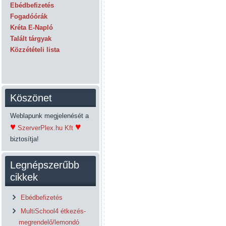
Ebédbefizetés
Fogadóórák
Kréta E-Napló
Talált tárgyak
Közzétételi lista
Köszönet
Weblapunk megjelenését a
♥
♥
SzerverPlex.hu Kft
biztosítja!
Legnépszerűbb
cikkek
Ebédbefizetés
MultiSchool4 étkezés-
megrendelő/lemondó