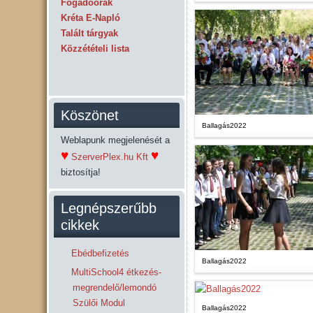
Fogadóórák
Kréta E-Napló
Talált tárgyak
Közzétételi lista
Köszönet
Ballagás2022
Weblapunk megjelenését a
♥
♥
SzerverPlex.hu Kft
biztosítja!
Legnépszerűbb
cikkek
Ebédbefizetés
Ballagás2022
MultiSchool4 étkezés-
megrendelő/lemondó
Szülői Modul
Ballagás2022