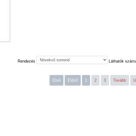
Rendezés
Láthatók szám
Első
Előző
1
2
3
Tovább
U