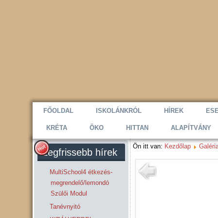
FŐOLDAL
ISKOLÁNKRÓL
HÍREK
ES
KRÉTA
ÖKO
HITTAN
ALAPÍTVÁNY
Ön itt van:
Kezdőlap
Galéri
Legfrissebb hírek
MultiSchool4 étkezés-
megrendelő/lemondó
Szülői Modul
Tanévnyitó