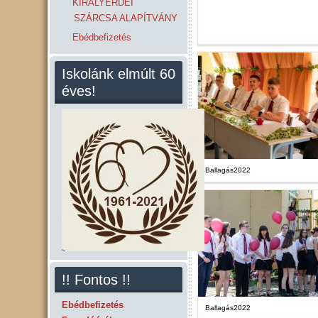
KIRÁLYERDEI
SZÁRCSA ALAPÍTVÁNY
Ebédbefizetés
Iskolánk elmúlt 60
éves!
Ballagás2022
!! Fontos !!
Ebédbefizetés
Ballagás2022