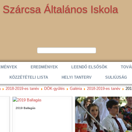
Szárcsa Általános Iskola
EMÉNYEK
EREDMÉNYEK
LEENDŐ ELSŐSÖK
TOVÁ
KÖZZÉTÉTELI LISTA
HELYI TANTERV
SULIÚJSÁG
a
2018-2019-es tanév
DÖK-gyűlés
Galéria
2018-2019-es tanév
201
2019 Ballagás