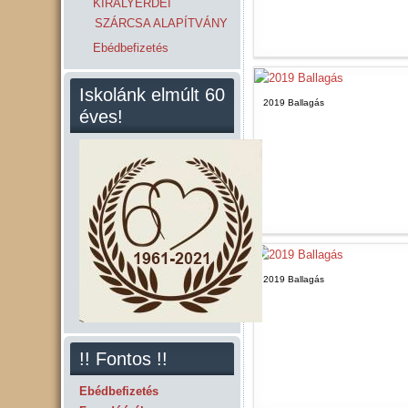
KIRÁLYERDEI
SZÁRCSA ALAPÍTVÁNY
Ebédbefizetés
Iskolánk elmúlt 60
2019 Ballagás
éves!
2019 Ballagás
!! Fontos !!
Ebédbefizetés