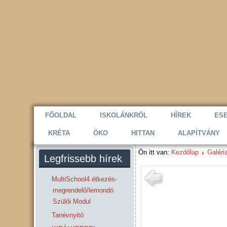
FŐOLDAL
ISKOLÁNKRÓL
HÍREK
ES
KRÉTA
ÖKO
HITTAN
ALAPÍTVÁNY
Ön itt van:
Kezdőlap
Galéri
Legfrissebb hírek
MultiSchool4 étkezés-
megrendelő/lemondó
Szülői Modul
Tanévnyitó