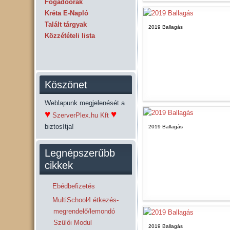
Fogadóórák
Kréta E-Napló
Talált tárgyak
2019 Ballagás
Közzétételi lista
Köszönet
Weblapunk megjelenését a
♥
♥
SzerverPlex.hu Kft
biztosítja!
2019 Ballagás
Legnépszerűbb
cikkek
Ebédbefizetés
MultiSchool4 étkezés-
megrendelő/lemondó
Szülői Modul
2019 Ballagás