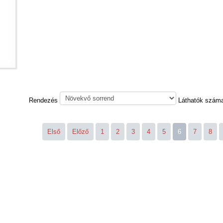
Rendezés
Láthatók szám
Első
Előző
1
2
3
4
5
6
7
8