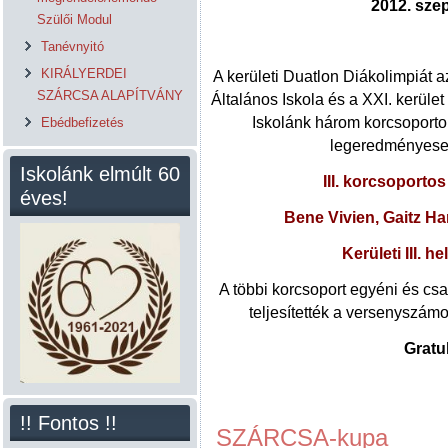
2012. sze
Szülői Modul
Tanévnyitó
KIRÁLYERDEI
A kerületi Duatlon Diákolimpiát 
SZÁRCSA ALAPÍTVÁNY
Általános Iskola és a XXI. kerül
Iskolánk három korcsoportok
Ebédbefizetés
legeredményeseb
Iskolánk elmúlt 60
III. korcsoporto
éves!
Bene Vivien, Gaitz H
Kerületi III. he
A többi korcsoport egyéni és csa
teljesítették a versenyszámo
Gratu
!! Fontos !!
SZÁRCSA-kupa