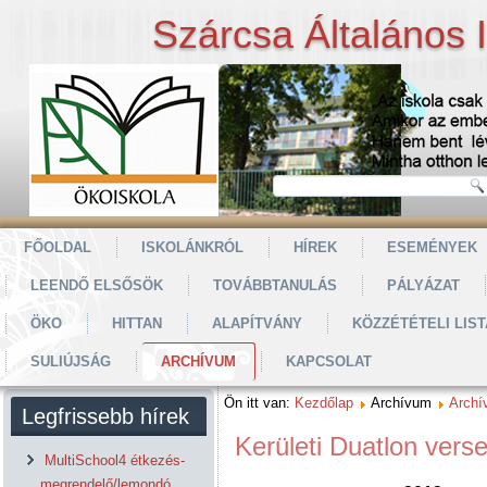
Szárcsa Általános 
FŐOLDAL
ISKOLÁNKRÓL
HÍREK
ESEMÉNYEK
LEENDŐ ELSŐSÖK
TOVÁBBTANULÁS
PÁLYÁZAT
ÖKO
HITTAN
ALAPÍTVÁNY
KÖZZÉTÉTELI LIST
SULIÚJSÁG
ARCHÍVUM
KAPCSOLAT
Ön itt van:
Kezdőlap
Archívum
Archí
Legfrissebb hírek
Kerületi Duatlon vers
MultiSchool4 étkezés-
megrendelő/lemondó