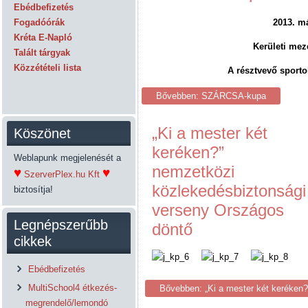
Ebédbefizetés
Fogadóórák
2013. má
Kréta E-Napló
Kerületi mez
Talált tárgyak
Közzétételi lista
A résztvevő sporto
Bővebben: SZÁRCSA-kupa
„Ki a mester két
Köszönet
keréken?”
Weblapunk megjelenését a
nemzetközi
♥
♥
SzerverPlex.hu Kft
közlekedésbiztonsági
biztosítja!
verseny Országos
Legnépszerűbb
döntő
cikkek
Ebédbefizetés
MultiSchool4 étkezés-
Bővebben: „Ki a mester két keréken
megrendelő/lemondó