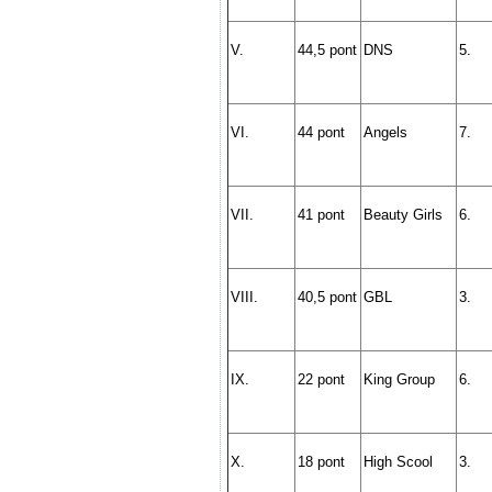
V.
44,5 pont
DNS
5.
VI.
44 pont
Angels
7.
VII.
41 pont
Beauty Girls
6.
VIII.
40,5 pont
GBL
3.
IX.
22 pont
King Group
6.
X.
18 pont
High Scool
3.