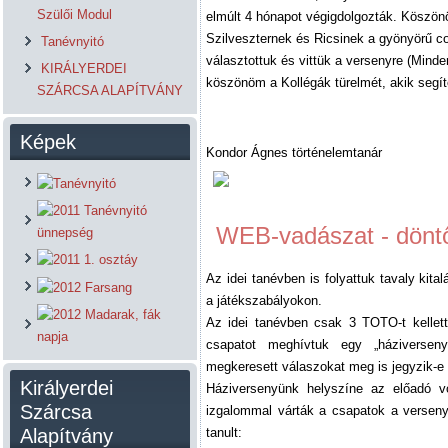
Szülői Modul
elmúlt 4 hónapot végigdolgozták. Köszö
Szilveszternek és Ricsinek a gyönyörű co
Tanévnyitó
választottuk és vittük a versenyre (Mindenk
KIRÁLYERDEI
köszönöm a Kollégák türelmét, akik segít
SZÁRCSA ALAPÍTVÁNY
Képek
Kondor Ágnes történelemtanár
WEB-vadászat - döntő
Az idei tanévben is folyattuk tavaly kital
a játékszabályokon.
Az idei tanévben csak 3 TOTO-t kellett 
csapatot meghívtuk egy „háziverseny
megkeresett válaszokat meg is jegyzik-e 
Királyerdei
Háziversenyünk helyszíne az előadó vo
Szárcsa
izgalommal várták a csapatok a verseny 
Alapítvány
tanult: