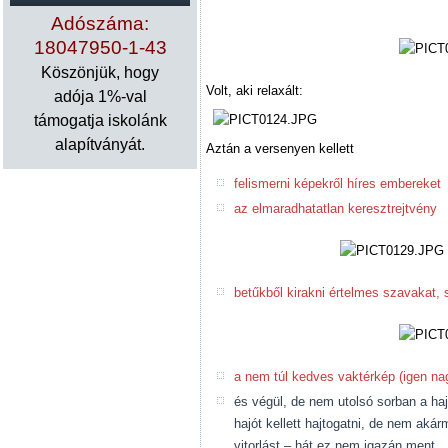
Adószáma:
18047950-1-43
Köszönjük, hogy
Volt, aki relaxált:
adója 1%-val
támogatja iskolánk
alapítványát.
Aztán a versenyen kellett
felismerni képekről híres embereket
az elmaradhatatlan keresztrejtvény
betűkből kirakni értelmes szavakat, s
a nem túl kedves vaktérkép (igen na
és végül, de nem utolsó sorban a ha
hajót kellett hajtogatni, de nem aká
vitorlást – hát ez nem igazán ment 