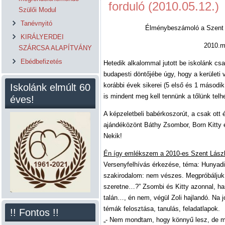
forduló (2010.05.12.)
Szülői Modul
Tanévnyitó
Élménybeszámoló a Szent L
KIRÁLYERDEI
2010.m
SZÁRCSA ALAPÍTVÁNY
Ebédbefizetés
Hetedik alkalommal jutott be iskolánk cs
budapesti döntőjébe úgy, hogy a kerületi
korábbi évek sikerei (5 első és 1 második
Iskolánk elmúlt 60
is mindent meg kell tennünk a tőlünk telh
éves!
A képzeletbeli babérkoszorút, a csak ot
ajándéközönt Báthy Zsombor, Born Kitty 
Nekik!
Én így emlékszem a 2010-es Szent Lászl
Versenyfelhívás érkezése, téma: Hunyadi
szakirodalom: nem vészes. Megpróbáljuk.
szeretne…?” Zsombi és Kitty azonnal, har
talán…, én nem, végül Zoli hajlandó. Na 
témák felosztása, tanulás, feladatlapok.
!! Fontos !!
„- Nem mondtam, hogy könnyű lesz, de maj