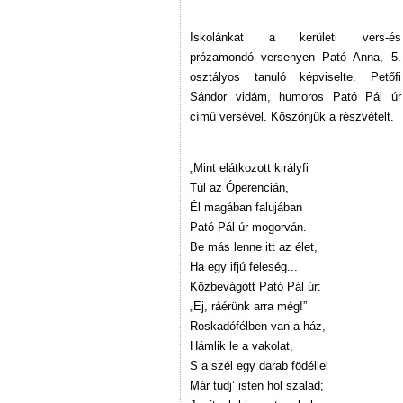
Iskolánkat a kerületi vers-és
prózamondó versenyen Pató Anna, 5.
osztályos tanuló képviselte. Petőfi
Sándor vidám, humoros Pató Pál úr
című versével. Köszönjük a részvételt.
„Mint elátkozott királyfi
Túl az Óperencián,
Él magában falujában
Pató Pál úr mogorván.
Be más lenne itt az élet,
Ha egy ifjú feleség...
Közbevágott Pató Pál úr:
„Ej, ráérünk arra még!”
Roskadófélben van a ház,
Hámlik le a vakolat,
S a szél egy darab födéllel
Már tudj’ isten hol szalad;