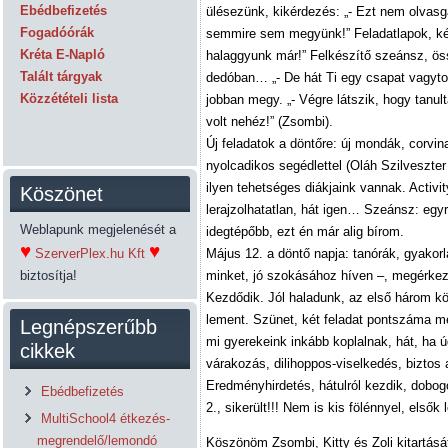
Ebédbefizetés
ülésezünk, kikérdezés: „- Ezt nem olvasgat
Fogadóórák
semmire sem megyünk!” Feladatlapok, kép
Kréta E-Napló
halaggyunk már!” Felkészítő szeánsz, ös
Talált tárgyak
dedóban… „- De hát Ti egy csapat vagytok
Közzétételi lista
jobban megy. „- Végre látszik, hogy tanult
volt nehéz!” (Zsombi).
Új feladatok a döntőre: új mondák, corvina
nyolcadikos segédlettel (Oláh Szilveszte
ilyen tehetséges diákjaink vannak. Activit
Köszönet
lerajzolhatatlan, hát igen… Szeánsz: egy
Weblapunk megjelenését a
idegtépőbb, ezt én már alig bírom.
♥
♥
SzerverPlex.hu Kft
Május 12. a döntő napja: tanórák, gyakorlás
biztosítja!
minket, jó szokásához híven –, megérkez
Kezdődik. Jól haladunk, az első három kö
lement. Szünet, két feladat pontszáma még
Legnépszerűbb
mi gyerekeink inkább koplalnak, hát, ha ú
cikkek
várakozás, dilihoppos-viselkedés, biztos 
Eredményhirdetés, hátulról kezdik, dobo
Ebédbefizetés
2., sikerült!!! Nem is kis fölénnyel, elsők 
MultiSchool4 étkezés-
megrendelő/lemondó
Köszönöm Zsombi, Kitty és Zoli kitartását