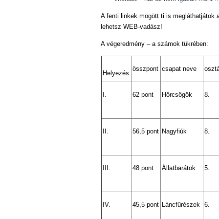
A fenti linkek mögött ti is megláthatjátok 
lehetsz WEB-vadász!
A végeredmény – a számok tükrében:
összpont
csapat neve
oszt
Helyezés
I.
62 pont
Hörcsögök
8.
II.
56,5 pont
Nagyfiúk
8.
III.
48 pont
Állatbarátok
5.
IV.
45,5 pont
Láncfűrészek
6.