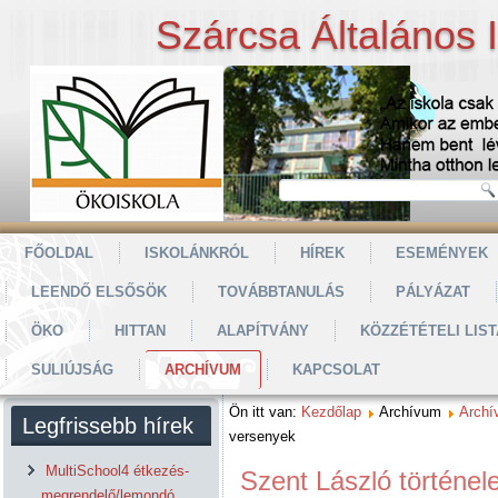
Szárcsa Általános 
FŐOLDAL
ISKOLÁNKRÓL
HÍREK
ESEMÉNYEK
LEENDŐ ELSŐSÖK
TOVÁBBTANULÁS
PÁLYÁZAT
ÖKO
HITTAN
ALAPÍTVÁNY
KÖZZÉTÉTELI LIST
SULIÚJSÁG
ARCHÍVUM
KAPCSOLAT
Ön itt van:
Kezdőlap
Archívum
Archí
Legfrissebb hírek
versenyek
MultiSchool4 étkezés-
Szent László történel
megrendelő/lemondó