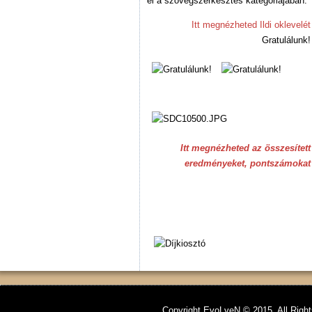
el a szövegszerkesztés kategóriájában.
Itt megnézheted Ildi oklevelét
Gratulálunk!
Itt megnézheted az összesített
eredményeket, pontszámokat
Copyright EvoLveN © 2015. All Righ