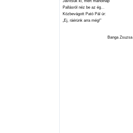
Javítsuk ki, mert maholnap
Pallásról néz be az ég...
Közbevágott Pató Pál úr:
„Ej, ráérünk arra még!”
Banga Zsuzsa