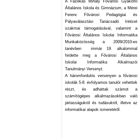
A Fazekas Mihály Fővárosi Gyakorló
Általános Iskola és Gimnázium, a Mérei
Ferenc Fővárosi Pedagógiai és
Pályaválasztási Tanácsadó Intézet
szakmai támogatásával, valamint a
Fővárosi Általános Iskolai Informatika
Munkaközösség a 2009/2010-es
tanévben immár 19. alkalommal
hirdette meg a Fővárosi Általános
Iskolai Informatika Alkalmazói
Tanulmányi Versenyt.
A háromfordulós versenyen a fővárosi
iskolák 5-8. évfolyamos tanulói vehettek
részt, és adhattak számot a
számítógépes alkalmazásokban való
jártasságukról és tudásukról, illetve az
informatikai alapok ismeretéről.