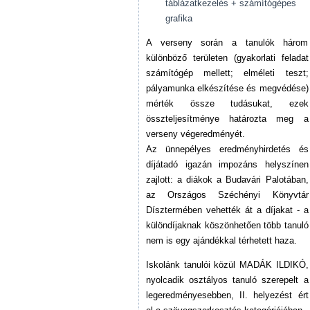
táblázatkezelés + számítógépes
grafika
A verseny során a tanulók három
különböző területen (gyakorlati feladat
számítógép mellett; elméleti teszt;
pályamunka elkészítése és megvédése)
mérték össze tudásukat, ezek
összteljesítménye határozta meg a
verseny végeredményét.
Az ünnepélyes eredményhirdetés és
díjátadó igazán impozáns helyszínen
zajlott: a diákok a Budavári Palotában,
az Országos Széchényi Könyvtár
Dísztermében vehették át a díjakat - a
különdíjaknak köszönhetően több tanuló
nem is egy ajándékkal térhetett haza.
Iskolánk tanulói közül MADÁK ILDIKÓ,
nyolcadik osztályos tanuló szerepelt a
legeredményesebben, II. helyezést ért